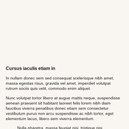
Cursus iaculis etiam in
In nullam donec sem sed consequat scelerisque nibh amet,
massa egestas risus, gravida vel amet, imperdiet volutpat
rutrum sociis quis velit, commodo enim aliquet.
Nunc volutpat tortor libero at augue mattis neque, suspendisse
aenean praesent sit habitant laoreet felis lorem nibh diam
faucibus viverra penatibus donec etiam sem consectetur
vestibulum purus non arcu suspendisse ac nibh tortor, eget
elementum lacus, libero sem viverra elementum.
Nulla pharetra, massa feugiat nisi, tristique nisi,