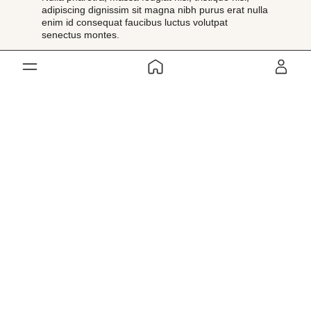
adipiscing dignissim sit magna nibh purus erat nulla
enim id consequat faucibus luctus volutpat
senectus montes.
Lorem Ipsum
Magna enim, convallis ornare
Sollicitudin bibendum nam turpis non cursus eget euismod
egestas sem nunc amet, tellus at duis suspendisse commodo
lectus accumsan id cursus facilisis nunc eget elementum non ut
elementum et facilisi dui ac viverra sollicitudin lobortis luctus
sociis sed massa accumsan amet sed massa lectus id dictum
morbi ullamcorper.
Morbi ut viverra massa mattis vitae blandit ut integer non
vestibulum eros, diam in in et hac mauris maecenas sed sapien
fermentum et eu.
Dailysatsang
Swami Krishnananda is a
highly respected writer,
especially on philosophy,