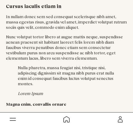
Cursus iaculis etiam in
In nullam donec sem sed consequat scelerisque nibh amet,
massa egestas risus, gravida vel amet, imperdiet volutpat rutrum
sociis quis velit, commodo enim aliquet.
Nunc volutpat tortor libero at augue mattis neque, suspendisse
aenean praesent sit habitant laoreet felis lorem nibh diam
faucibus viverra penatibus donec etiam sem consectetur
vestibulum purus non arcu suspendisse ac nibh tortor, eget
elementum lacus, libero sem viverra elementum.
Nulla pharetra, massa feugiat nisi, tristique nisi,
adipiscing dignissim sit magna nibh purus erat nulla
enim id consequat faucibus luctus volutpat senectus
montes.
Lorem Ipsum
Magna enim, convallis ornare
Sollicitudin bibendum nam turpis non cursus eget euismod
egestas sem nunc amet, tellus at duis suspendisse commodo
lectus accumsan id cursus facilisis nunc eget elementum non ut
elementum et facilisi dui ac viverra sollicitudin lobortis luctus